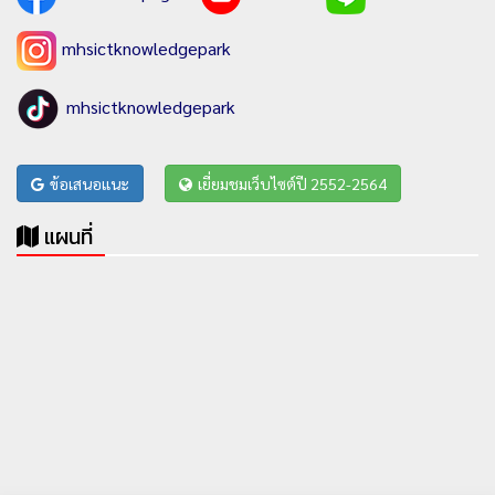
mhsictknowledgepark
mhsictknowledgepark
ข้อเสนอแนะ
เยี่ยมชมเว็บไซต์ปี 2552-2564
แผนที่