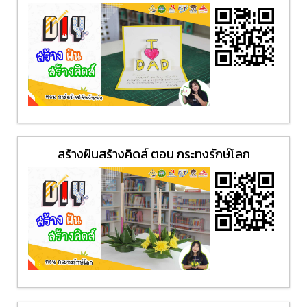
สร้างฝันสร้างคิดส์ ตอน กระทงรักษ์โลก