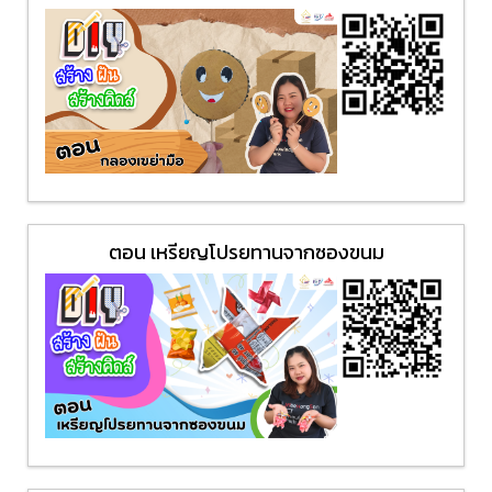
ตอน เหรียญโปรยทานจากซองขนม