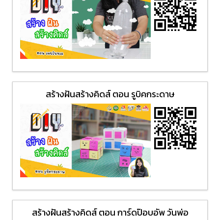
สร้างฝันสร้างคิดส์ ตอน รูบิคกระดาษ
สร้างฝันสร้างคิดส์ ตอน การ์ดป๊อบอัพ วันพ่อ