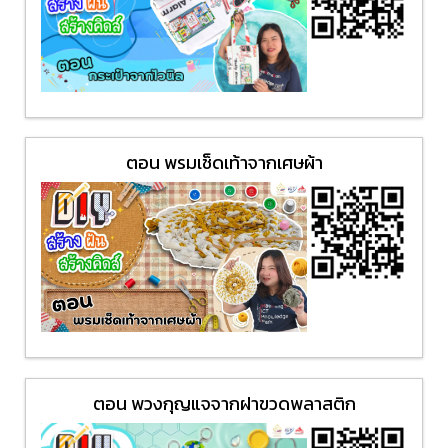
ตอน พรมเช็ดเท้าจากเศษผ้า
ตอน พวงกุญแจจากฝาขวดพลาสติก