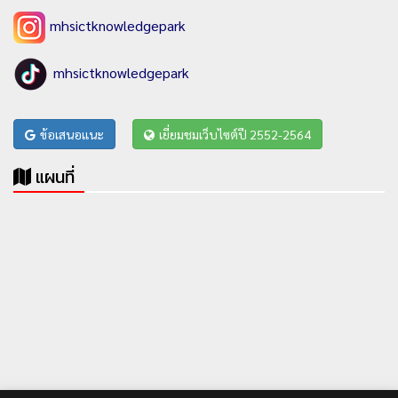
mhsictknowledgepark
mhsictknowledgepark
ข้อเสนอแนะ
เยี่ยมชมเว็บไซต์ปี 2552-2564
แผนที่