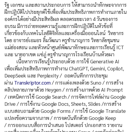
รัฐ เอกชน และสถานประกอบการ ให้สามารถนำทักษะจากการ
ฝึกปฏิบัติไปประยุกต์ใช้เพื่อเพิ่มประสิทธิภาพการทำงานภายใน
องค์กรได้อย่างมีประสิทธิผล ตลอดระยะเวลา 4 วันของการ
อบรม มีการถ่ายทอดความรู้และการฝึกปฏิบัติในหัวข้อที่
เกี่ยวข้องกับเทคโนโลยีดิจิทัลและเครื่องมือออนไลน์ วิทยากร
โดย อาจารย์เอมอร ลิ้มวัฒนา ครูชำนาญการ วิทยาลัยชุมชน
แม่ฮ่องสอน และหัวหน้าศูนย์พัฒนาทักษะและการเรียนรู้ ICT
และ นายอาเขต แซ่ภู่ ครูชำนาญการโรงเรียนบ้านห้วยผา
เนื้อหาการเรียนรู้ประกอบด้วย การใช้ Generative AI
เพื่อเพิ่มประสิทธิภาพการทำงาน ChatGPT, Gemini, Copilot,
DeepSeek และ Perplexity / ถอดบันทึกการประชุม
ผ่าน
Transkriptor.com
/ การแต่งเพลงด้วย Suno / การสร้าง
คลิปหลายภาษาด้วย Heygen / การสร้างภาพด้วย AI Prompt
/ เทคนิคการใช้ Google Search / การจัดการไฟล์ผ่าน Google
Drive / การใช้งาน Google Docs, Sheets, Slides /การสร้าง
แบบสอบถามด้วย Google Forms / การใช้ Google Translate
แปลงข้อความจากภาพ / การจดบันทึกด้วย Google Keep
/ การออกแบบสื่อการนำเสนอ โปสเตอร์ ปกเอกสาร รายงาน