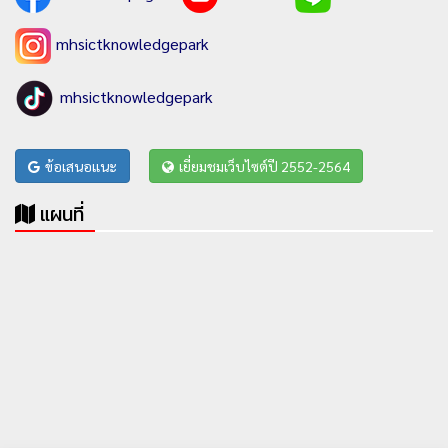
mhsictknowledgepark
mhsictknowledgepark
ข้อเสนอแนะ
เยี่ยมชมเว็บไซต์ปี 2552-2564
แผนที่