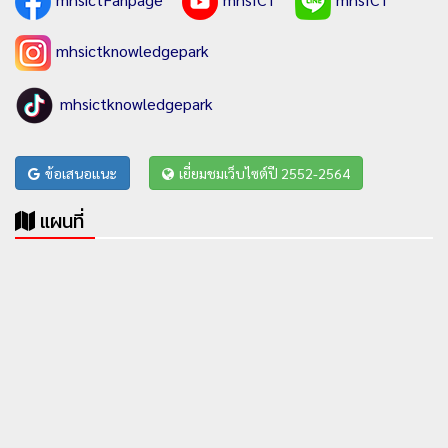
mhsictknowledgepark
mhsictknowledgepark
ข้อเสนอแนะ
เยี่ยมชมเว็บไซต์ปี 2552-2564
แผนที่