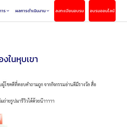
การ
ผลการดำเนินงาน
ลงทะเบียนอบรม
อบรมออนไลน์
มืองในหุบเขา
โชคดีที่ตอบคำถามถูก จากกิจกรรมอ่านดีมีรางวัล สื่อ
มถ่ายรูปมารีวิวได้ด้วยน๊าาาาา