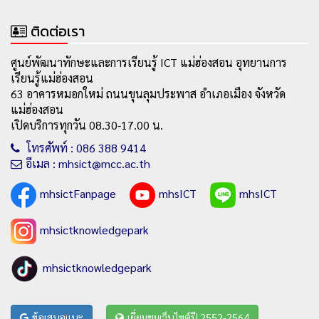
ติดต่อเรา
ศูนย์พัฒนาทักษะและการเรียนรู้ ICT แม่ฮ่องสอน อุทยานการ
เรียนรู้แม่ฮ่องสอน
63 อาคารหมอกใหม่ ถนนขุนลุมประพาส อำเภอเมือง จังหวัด
แม่ฮ่องสอน
เปิดบริการทุกวัน 08.30-17.00 น.
โทรศัพท์ : 086 388 9414
อีเมล : mhsict@mcc.ac.th
mhsictFanpage
mhsICT
mhsICT
mhsictknowledgepark
mhsictknowledgepark
ข้อเสนอแนะ
เยี่ยมชมเว็บไซต์ปี 2552-2564