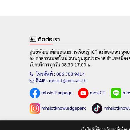
ติดต่อเรา
ศูนย์พัฒนาทักษะและการเรียนรู้ ICT แม่ฮ่องสอน อุทย
63 อาคารหมอกใหม่ ถนนขุนลุมประพาส อำเภอเมือง จ
เปิดบริการทุกวัน 08.30-17.00 น.
โทรศัพท์ : 086 388 9414
อีเมล : mhsict@mcc.ac.th
mhsictFanpage
mhsICT
mh
mhsictknowledgepark
mhsictknow
ข้อเสนอแนะ
เยี่ยมชมเว็บไซต์ปี 2552-2564
เว็บไซต์นี้มีการเก็บคุกกี้เพ