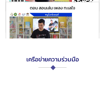
ตอน สอนเล่น เพลง ทะเลใจ
เครือข่ายความร่วมมือ